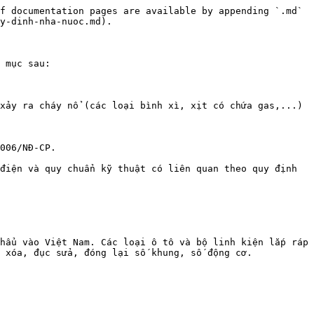
f documentation pages are available by appending `.md` 
y-dinh-nha-nuoc.md).

 mục sau:

xảy ra cháy nổ (các loại bình xì, xịt có chứa gas,...)

006/NĐ-CP.

điện và quy chuẩn kỹ thuật có liên quan theo quy định 
hẩu vào Việt Nam. Các loại ô tô và bộ linh kiện lắp ráp 
 xóa, đục sửa, đóng lại số khung, số động cơ.
