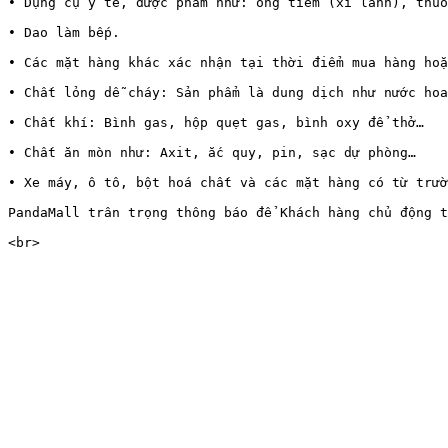
• Dụng cụ y tế, dược phẩm như: ống tiêm (xi lanh), thuố
• Dao làm bếp.

• Các mặt hàng khác xác nhận tại thời điểm mua hàng hoặ
• Chất lỏng dễ cháy: Sản phẩm là dung dịch như nước hoa
• Chất khí: Bình gas, hộp quẹt gas, bình oxy để thở…

• Chất ăn mòn như: Axit, ắc quy, pin, sạc dự phòng…

• Xe máy, ô tô, bột hoá chất và các mặt hàng có từ trườ
PandaMall trân trọng thông báo để Khách hàng chủ động t