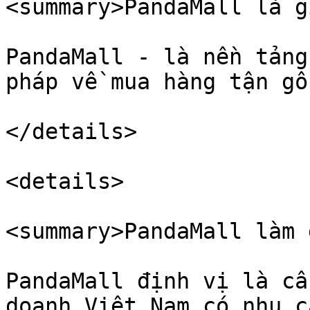
<summary>PandaMall là g
PandaMall - là nền tảng
pháp về mua hàng tận gố
</details>

<details>

<summary>PandaMall làm 
PandaMall định vị là cầ
doanh Việt Nam có nhu c