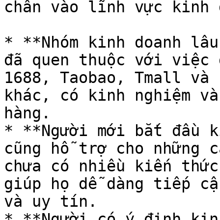
chân vào lĩnh vực kinh 
* **Nhóm kinh doanh lâu
đã quen thuộc với việc 
1688, Taobao, Tmall và 
khác, có kinh nghiệm và
hàng.

* **Người mới bắt đầu k
cũng hỗ trợ cho những c
chưa có nhiều kiến thức
giúp họ dễ dàng tiếp cậ
và uy tín.

* **Người có ý định kin