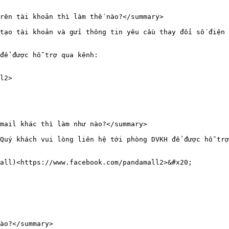
rên tài khoản thì làm thế nào?</summary>

tạo tài khoản và gửi thông tin yêu cầu thay đổi số điện 
để được hỗ trợ qua kênh:

l2>

mail khác thì làm như nào?</summary>

Quý khách vui lòng liên hệ tới phòng DVKH để được hỗ trợ
all)<https://www.facebook.com/pandamall2>&#x20;

ào?</summary>
