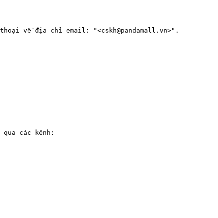
thoại về địa chỉ email: "<cskh@pandamall.vn>". 
 qua các kênh:
