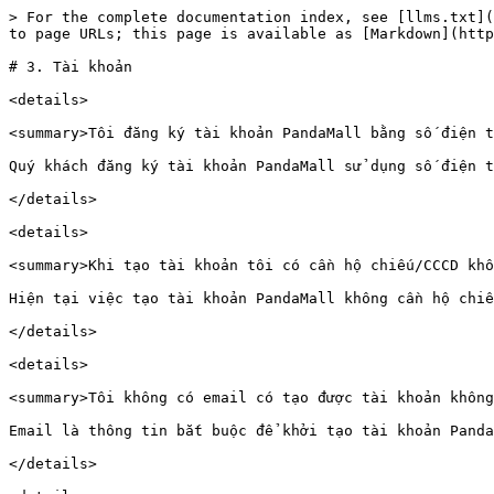
> For the complete documentation index, see [llms.txt](
to page URLs; this page is available as [Markdown](http
# 3. Tài khoản

<details>

<summary>Tôi đăng ký tài khoản PandaMall bằng số điện t
Quý khách đăng ký tài khoản PandaMall sử dụng số điện t
</details>

<details>

<summary>Khi tạo tài khoản tôi có cần hộ chiếu/CCCD khô
Hiện tại việc tạo tài khoản PandaMall không cần hộ chiế
</details>

<details>

<summary>Tôi không có email có tạo được tài khoản không
Email là thông tin bắt buộc để khởi tạo tài khoản Panda
</details>
