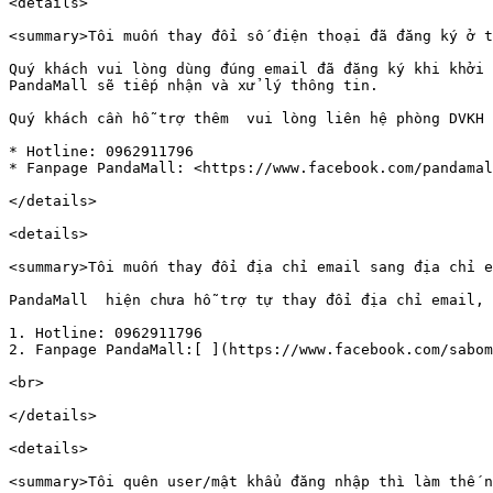
<details>

<summary>Tôi muốn thay đổi số điện thoại đã đăng ký ở t
Quý khách vui lòng dùng đúng email đã đăng ký khi khởi 
PandaMall sẽ tiếp nhận và xử lý thông tin.

Quý khách cần hỗ trợ thêm  vui lòng liên hệ phòng DVKH 
* Hotline: 0962911796

* Fanpage PandaMall: <https://www.facebook.com/pandamal
</details>

<details>

<summary>Tôi muốn thay đổi địa chỉ email sang địa chỉ e
PandaMall  hiện chưa hỗ trợ tự thay đổi địa chỉ email, 
1. Hotline: 0962911796

2. Fanpage PandaMall:[ ](https://www.facebook.com/sabom
<br>

</details>

<details>

<summary>Tôi quên user/mật khẩu đăng nhập thì làm thế n