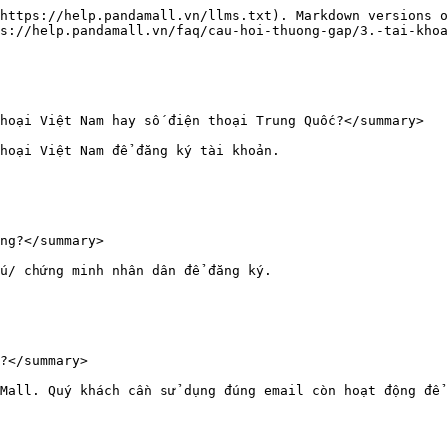
https://help.pandamall.vn/llms.txt). Markdown versions o
s://help.pandamall.vn/faq/cau-hoi-thuong-gap/3.-tai-khoa
hoại Việt Nam hay số điện thoại Trung Quốc?</summary>

hoại Việt Nam để đăng ký tài khoản.

ng?</summary>

u/ chứng minh nhân dân để đăng ký.

?</summary>

Mall. Quý khách cần sử dụng đúng email còn hoạt động để 